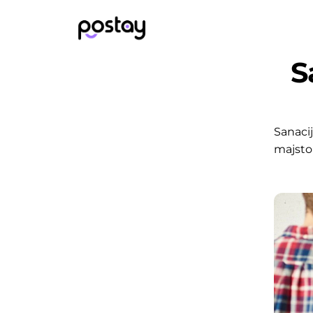
S
Sanacij
majstor