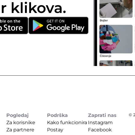
r klikova.
© 2
Pogledaj
Podrška
Zaprati nas
Za korisnike
Kako funkcionira 
Instagram
Za partnere
Postay
Facebook