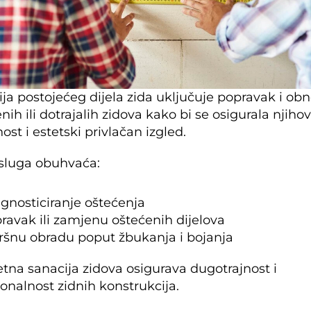
ja postojećeg dijela zida uključuje popravak i obn
nih ili dotrajalih zidova kako bi se osigurala njihov
nost i estetski privlačan izgled.
sluga obuhvaća:
agnosticiranje oštećenja
ravak ili zamjenu oštećenih dijelova
ršnu obradu poput žbukanja i bojanja
etna sanacija zidova osigurava dugotrajnost i 
onalnost zidnih konstrukcija.