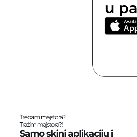
u pa
Trebam majstora?!
Tražim majstora?!
Samo skini aplikaciju i 