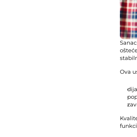
Sanaci
ošteće
stabil
Ova u
dij
pop
zav
Kvalit
funkci