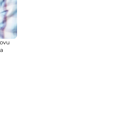
ovu 
a 