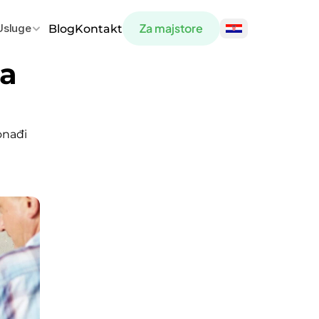
Za majstore
Usluge
Blog
Kontakt
a 
onađi 