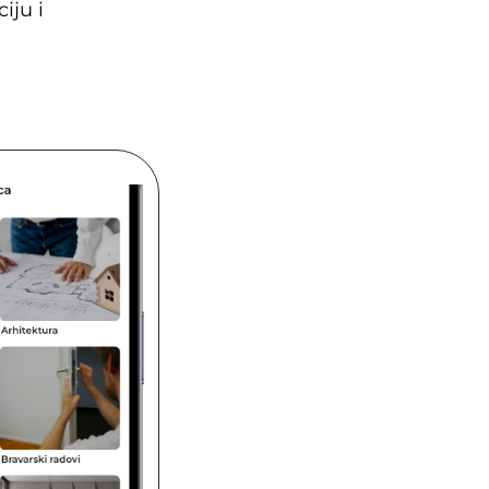
Ako trebaš popravak kućanskih aparata, preuzmi aplikaciju i 