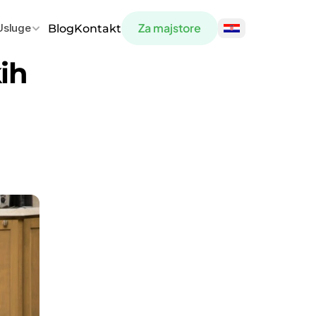
Za majstore
Usluge
Blog
Kontakt
h 