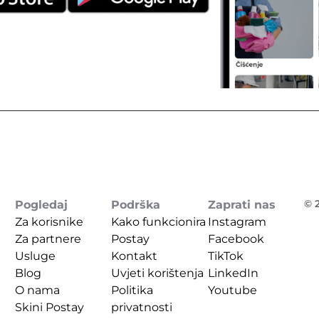
© 2
Pogledaj
Podrška
Zaprati nas
Za korisnike
Kako funkcionira 
Instagram
Za partnere
Postay
Facebook
Usluge
Kontakt
TikTok
Blog
Uvjeti korištenja
LinkedIn
O nama
Politika 
Youtube
Skini Postay
privatnosti