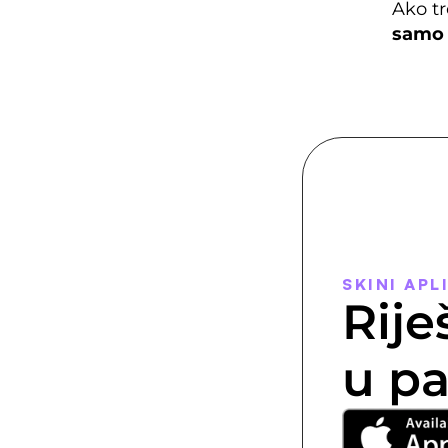
samo
SKINI APL
Rije
u pa