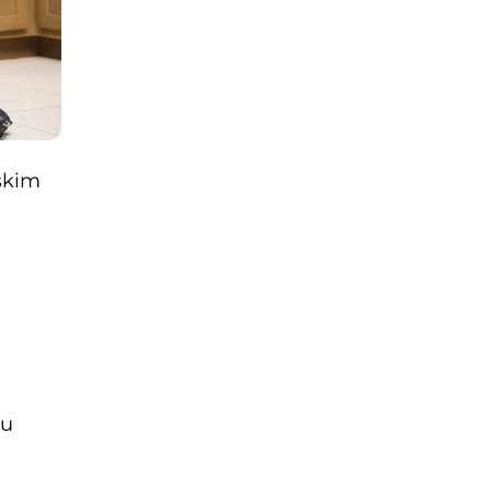
skim 
u 