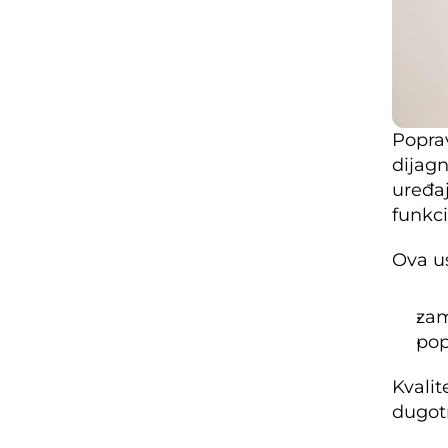
Poprav
dijagn
uređaj
funkci
Ova u
zam
pop
Kvalit
dugotr