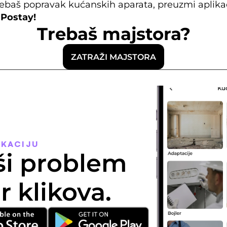
 
Postay
!
Trebaš majstora?
ZATRAŽI MAJSTORA
IKACIJU
ši problem 
r klikova.