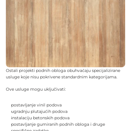
Ostali projekti podnih obloga obuhvaćaju specijalizirane 
usluge koje nisu pokrivene standardnim kategorijama.
Ove usluge mogu uključivati:
postavljanje vinil podova
ugradnju plutajućih podova
instalaciju betonskih podova
postavljanje gumiranih podnih obloga i druge 
specifične zadatke