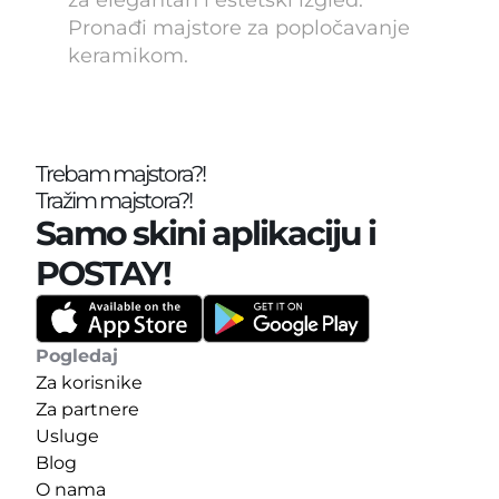
za elegantan i estetski izgled. 
Pronađi majstore za popločavanje 
keramikom.
Trebam majstora?!
Tražim majstora?!
Samo skini aplikaciju i 
POSTAY!
Pogledaj
Za korisnike
Za partnere
Usluge
Blog
O nama