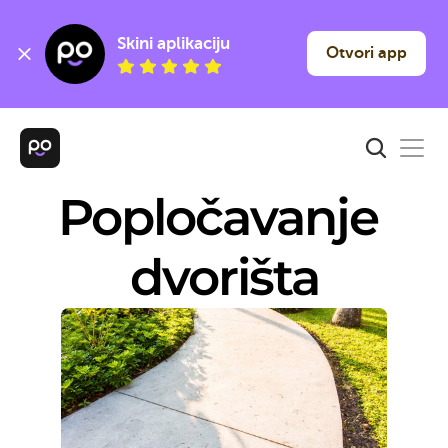
Skini aplikaciju
Otvori app
Popločavanje 
dvorišta