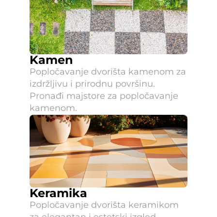
Kamen
Popločavanje dvorišta kamenom za 
izdržljivu i prirodnu površinu. 
Pronađi majstore za popločavanje 
kamenom.
Keramika
Popločavanje dvorišta keramikom 