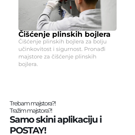
Čišćenje plinskih bojlera
Čišćenje plinskih bojlera za bolju 
učinkovitost i sigurnost. Pronađi 
majstore za čišćenje plinskih 
bojlera.
Trebam majstora?!
Tražim majstora?!
Samo skini aplikaciju i 
POSTAY!