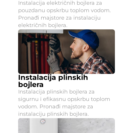
Instalacija električnih bojlera za 
pouzdanu opskrbu toplom vodom. 
Pronađi majstore za instalaciju 
električnih bojlera.
Instalacija plinskih 
bojlera
Instalacija plinskih bojlera za 
sigurnu i efikasnu opskrbu toplom 
vodom. Pronađi majstore za 
instalaciju plinskih bojlera.