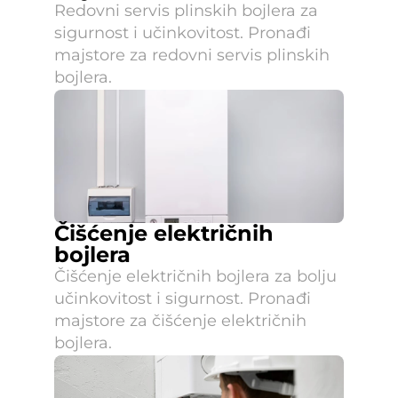
Redovni servis plinskih bojlera za 
sigurnost i učinkovitost. Pronađi 
majstore za redovni servis plinskih 
bojlera.
Čišćenje električnih 
bojlera
Čišćenje električnih bojlera za bolju 
učinkovitost i sigurnost. Pronađi 
majstore za čišćenje električnih 
bojlera.