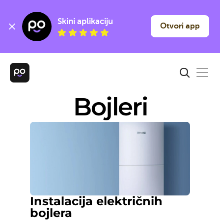
Skini aplikaciju
Otvori app
Bojleri
Instalacija električnih 
bojlera